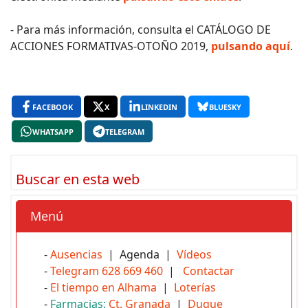
- Para más información, consulta el CATÁLOGO DE
ACCIONES FORMATIVAS-OTOÑO 2019,
pulsando aquí
.
FACEBOOK
X
LINKEDIN
BLUESKY
WHATSAPP
TELEGRAM
Buscar en esta web
Menú
-
Ausencias
| Agenda |
Vídeos
-
Telegram 628 669 460
|
Contactar
-
El tiempo en Alhama
|
Loterías
-
Farmacias:
Ct. Granada
|
Duque