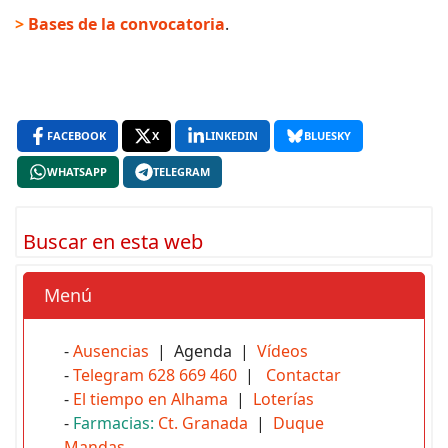
>
Bases de la convocatoria
.
FACEBOOK
X
LINKEDIN
BLUESKY
WHATSAPP
TELEGRAM
Buscar en esta web
Menú
-
Ausencias
| Agenda |
Vídeos
-
Telegram 628 669 460
|
Contactar
-
El tiempo en Alhama
|
Loterías
-
Farmacias:
Ct. Granada
|
Duque
Mandas