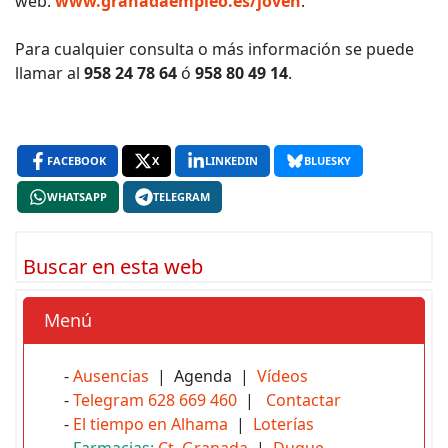
web:
www.granadaempleo.es/joven
.
Para cualquier consulta o más información se puede
llamar al
958 24 78 64
ó
958 80 49 14
.
FACEBOOK
X
LINKEDIN
BLUESKY
WHATSAPP
TELEGRAM
Buscar en esta web
Menú
-
Ausencias
| Agenda |
Vídeos
-
Telegram 628 669 460
|
Contactar
-
El tiempo en Alhama
|
Loterías
-
Farmacias:
Ct. Granada
|
Duque