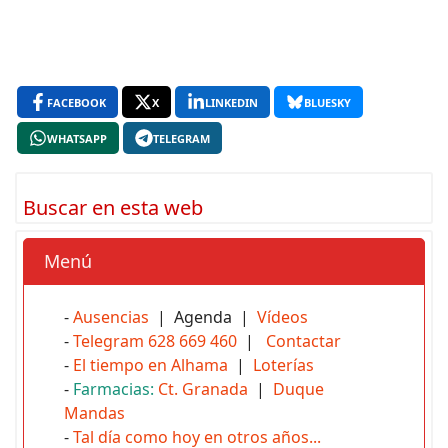
FACEBOOK
X
LINKEDIN
BLUESKY
WHATSAPP
TELEGRAM
Buscar en esta web
Menú
-
Ausencias
| Agenda |
Vídeos
-
Telegram 628 669 460
|
Contactar
-
El tiempo en Alhama
|
Loterías
-
Farmacias:
Ct. Granada
|
Duque
Mandas
-
Tal día como hoy en otros años...