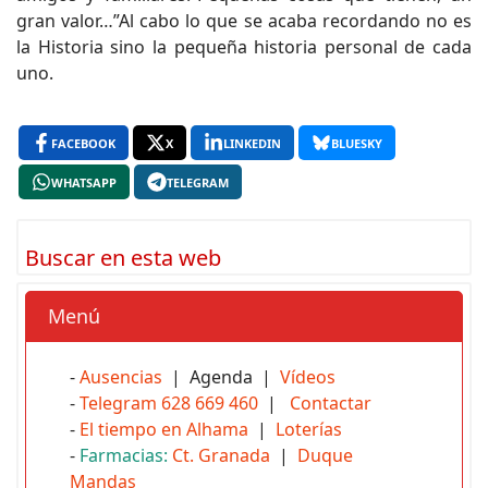
gran valor…”Al cabo lo que se acaba recordando no es
la Historia sino la pequeña historia personal de cada
uno.
FACEBOOK
X
LINKEDIN
BLUESKY
WHATSAPP
TELEGRAM
Buscar en esta web
Menú
-
Ausencias
| Agenda |
Vídeos
-
Telegram 628 669 460
|
Contactar
-
El tiempo en Alhama
|
Loterías
-
Farmacias:
Ct. Granada
|
Duque
Mandas