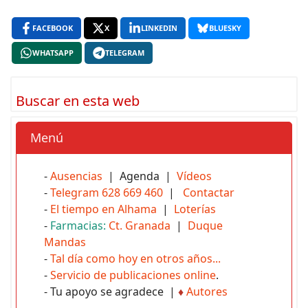
FACEBOOK
X
LINKEDIN
BLUESKY
WHATSAPP
TELEGRAM
Buscar en esta web
Menú
-
Ausencias
| Agenda |
Vídeos
-
Telegram 628 669 460
|
Contactar
-
El tiempo en Alhama
|
Loterías
-
Farmacias:
Ct. Granada
|
Duque
Mandas
-
Tal día como hoy en otros años...
-
Servicio de publicaciones online
.
- Tu apoyo se agradece |
♦
Autores