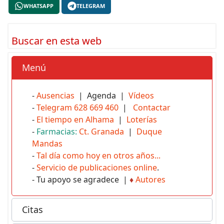
WHATSAPP
TELEGRAM
Buscar en esta web
Menú
-
Ausencias
| Agenda |
Vídeos
-
Telegram 628 669 460
|
Contactar
-
El tiempo en Alhama
|
Loterías
-
Farmacias:
Ct. Granada
|
Duque
Mandas
-
Tal día como hoy en otros años...
-
Servicio de publicaciones online
.
- Tu apoyo se agradece |
♦
Autores
Citas