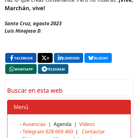
haz lo que creas conveniente. Pero no mueras.
Marchán, vive!
Santa Cruz, agosto 2023
Luis Hinojosa D
.
FACEBOOK
X
LINKEDIN
BLUESKY
WHATSAPP
TELEGRAM
Buscar en esta web
Menú
-
Ausencias
| Agenda |
Vídeos
-
Telegram 628 669 460
|
Contactar