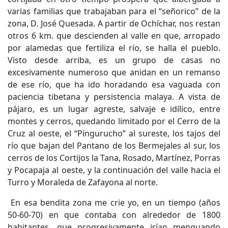
varias familias que trabajaban para el “señorico” de la
zona, D. José Quesada. A partir de Ochíchar, nos restan
otros 6 km. que descienden al valle en que, arropado
por alamedas que fertiliza el río, se halla el pueblo.
Visto desde arriba, es un grupo de casas no
excesivamente numeroso que anidan en un remanso
de ese río, que ha ido horadando esa vaguada con
paciencia tibetana y persistencia malaya. A vista de
pájaro, es un lugar agreste, salvaje e idílico, entre
montes y cerros, quedando limitado por el Cerro de la
Cruz al oeste, el “Pingurucho” al sureste, los tajos del
río que bajan del Pantano de los Bermejales al sur, los
cerros de los Cortijos la Tana, Rosado, Martínez, Porras
y Pocapaja al oeste, y la continuación del valle hacia el
Turro y Moraleda de Zafayona al norte.
En esa bendita zona me crie yo, en un tiempo (años
50-60-70) en que contaba con alrededor de 1800
habitantes, que progresivamente irían menguando