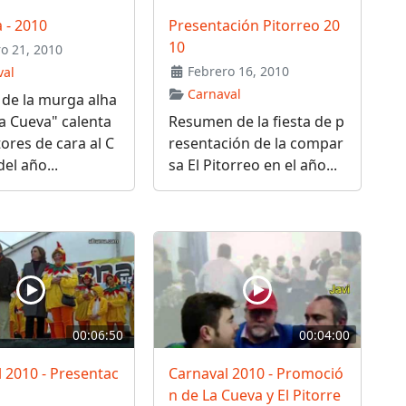
 - 2010
Presentación Pitorreo 20
10
o 21, 2010
Febrero 16, 2010
val
Carnaval
 de la murga alha
a Cueva" calenta
Resumen de la fiesta de p
res de cara al C
resentación de la compar
el año...
sa El Pitorreo en el año...
00:06:50
00:04:00
 2010 - Presentac
Carnaval 2010 - Promoció
n de La Cueva y El Pitorre