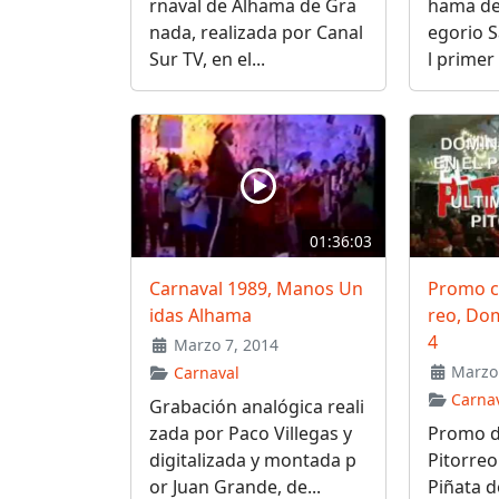
rnaval de Alhama de Gra
hama de
nada, realizada por Canal
egorio 
Sur TV, en el...
l primer 
01:36:03
Carnaval 1989, Manos Un
Promo c
idas Alhama
reo, Do
4
Marzo 7, 2014
Marzo 
Carnaval
Carna
Grabación analógica reali
zada por Paco Villegas y
Promo d
digitalizada y montada p
Pitorre
or Juan Grande, de...
Piñata d