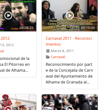
00:08:25
00:10:00
 2012
Carnaval 2011 - Reconoci
mientos
13, 2012
Marzo 8, 2011
val
Carnaval
omocional de la
a El Pitorreo en
Reconocimiento por part
val de Alhama...
e de la Concejalía de Carn
aval del Ayuntamiento de
Alhama de Granada al...