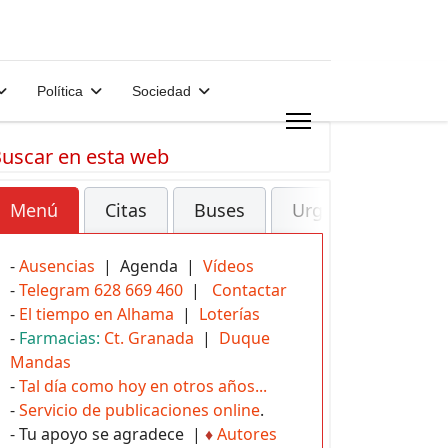
Política
Sociedad
uscar en esta web
Menú
Citas
Buses
Urgencias
-
Ausencias
| Agenda |
Vídeos
-
Telegram 628 669 460
|
Contactar
-
El tiempo en Alhama
|
Loterías
-
Farmacias:
Ct. Granada
|
Duque
Mandas
-
Tal día como hoy en otros años...
-
Servicio de publicaciones online
.
- Tu apoyo se agradece |
♦
Autores