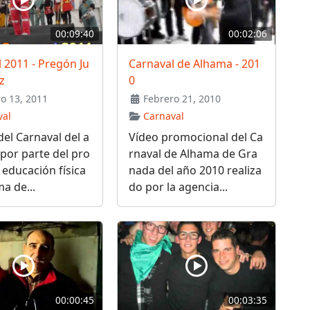
00:09:40
00:02:06
 2011 - Pregón Ju
Carnaval de Alhama - 201
z
0
o 13, 2011
Febrero 21, 2010
val
Carnaval
el Carnaval del a
Vídeo promocional del Ca
por parte del pro
rnaval de Alhama de Gra
 educación física
nada del año 2010 realiza
a de...
do por la agencia...
00:00:45
00:03:35