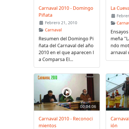
Carnaval 2010 - Domingo
La Cueva
Piñata
Febrer
Febrero 21, 2010
Carna
Carnaval
Ensayos
Resumen del Domingo Pi
meña "L
ñata del Carnaval del año
ndo moto
2010 en el que aparecen l
arnaval d
a Comparsa El...
00:04:06
Carnaval 2010 - Reconoci
Carnaval
mientos
ión