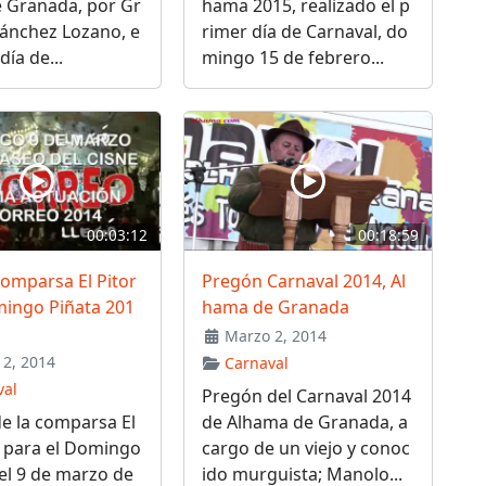
 Granada, por Gr
hama 2015, realizado el p
Sánchez Lozano, e
rimer día de Carnaval, do
día de...
mingo 15 de febrero...
00:03:12
00:18:59
omparsa El Pitor
Pregón Carnaval 2014, Al
mingo Piñata 201
hama de Granada
Marzo 2, 2014
2, 2014
Carnaval
val
Pregón del Carnaval 2014
e la comparsa El
de Alhama de Granada, a
o para el Domingo
cargo de un viejo y conoc
el 9 de marzo de
ido murguista; Manolo...