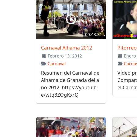
00:43:31
Carnaval Alhama 2012
Pitorreo
Febrero 13, 2012
Enero 
Carnaval
Carna
Resumen del Carnaval de
Vídeo pr
Alhama de Granada del a
Compars
ño 2012. https://youtu.b
el Carna
e/wtq3ZOgKxrQ