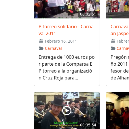
00:02:51
Pitorreo solidario - Carna
Carnaval
val 2011
an Jaspe
Febrero 16, 2011
Febrer
Carnaval
Carna
Entrega de 1000 euros po
Pregón d
r parte de la Comparsa El
ño 2011 
Pitorreo a la organizació
fesor de
n Cruz Roja para...
de Alham
00:35:54