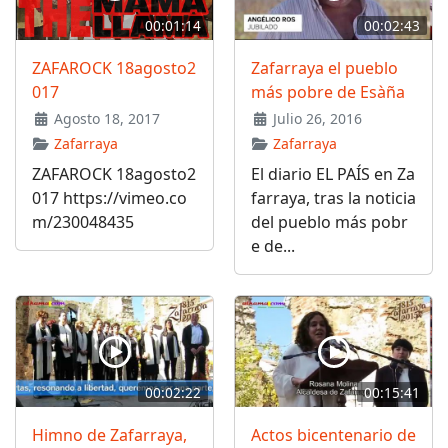
00:01:14
00:02:43
ZAFAROCK 18agosto2
Zafarraya el pueblo
017
más pobre de Esàña
Agosto 18, 2017
Julio 26, 2016
Zafarraya
Zafarraya
ZAFAROCK 18agosto2
El diario EL PAÍS en Za
017 https://vimeo.co
farraya, tras la noticia
m/230048435
del pueblo más pobr
e de...
00:02:22
00:15:41
Himno de Zafarraya,
Actos bicentenario de