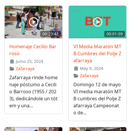
00:23:41
00:01:09
Homenaje Cecilio Bar
VI Media Maratón MT
roso
B Cumbres del Polje Z
afarraya
Junio 25, 2024
May 9, 2024
Zafarraya
Zafarraya
Zafarraya rinde home
naje póstumo a Cecili
Domingo 12 de mayo
o Barroso (1955 / 202
VI media maratón MT
3), dedicándole un tót
B cumbres del Polje Z
em y una...
afarraya Campeonat
o de...