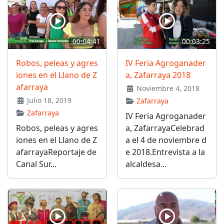
00:04:41
00:03:25
Robos, peleas y agres
IV Feria Agroganader
iones en el Llano de Z
a, Zafarraya 2018
afarraya
Noviembre 4, 2018
Julio 18, 2019
Zafarraya
Zafarraya
IV Feria Agroganader
Robos, peleas y agres
a, ZafarrayaCelebrad
iones en el Llano de Z
a el 4 de noviembre d
afarrayaReportaje de
e 2018.Entrevista a la
Canal Sur...
alcaldesa...