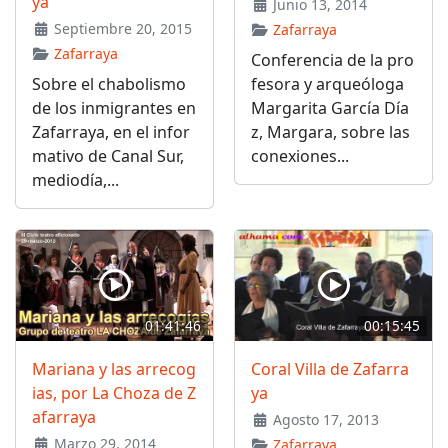
ya
Junio 13, 2014
Septiembre 20, 2015
Zafarraya
Zafarraya
Conferencia de la pro
Sobre el chabolismo
fesora y arqueóloga
de los inmigrantes en
Margarita García Día
Zafarraya, en el infor
z, Margara, sobre las
mativo de Canal Sur,
conexiones...
mediodía,...
01:41:46
00:15:45
Mariana y las arrecog
Coral Villa de Zafarra
ias, por La Choza de Z
ya
afarraya
Agosto 17, 2013
Marzo 29, 2014
Zafarraya