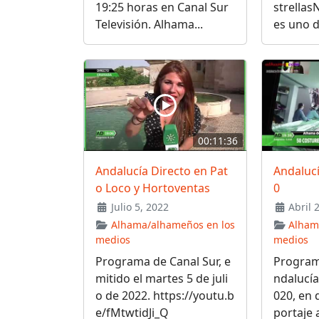
19:25 horas en Canal Sur
strellas
Televisión. Alhama...
es uno de
00:11:36
Andalucía Directo en Pat
Andalucí
o Loco y Hortoventas
0
Julio 5, 2022
Abril 
Alhama/alhameños en los
Alham
medios
medios
Programa de Canal Sur, e
Program
mitido el martes 5 de juli
ndalucía
o de 2022. https://youtu.b
020, en 
e/fMtwtidJi_Q
portaje a