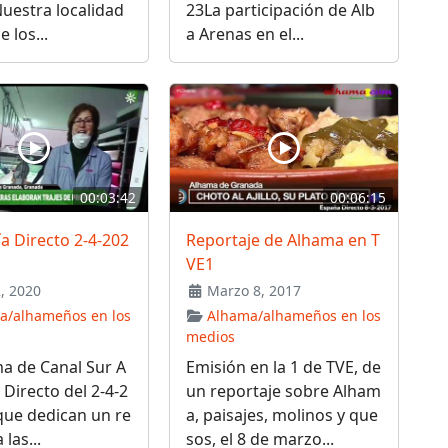
Nuestra localidad
23La participación de Alb
 los...
a Arenas en el...
00:03:42
00:06:15
a Directo 2-4-202
Reportaje de Alhama en T
VE1
2, 2020
Marzo 8, 2017
a/alhameños en los
Alhama/alhameños en los
medios
a de Canal Sur A
Emisión en la 1 de TVE, de
 Directo del 2-4-2
un reportaje sobre Alham
que dedican un re
a, paisajes, molinos y que
 las...
sos, el 8 de marzo...