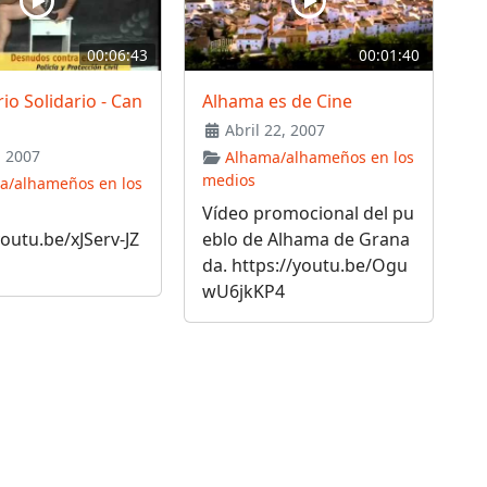
00:06:43
00:01:40
io Solidario - Can
Alhama es de Cine
Abril 22, 2007
 2007
Alhama/alhameños en los
medios
a/alhameños en los
Vídeo promocional del pu
youtu.be/xJServ-JZ
eblo de Alhama de Grana
da. https://youtu.be/Ogu
wU6jkKP4