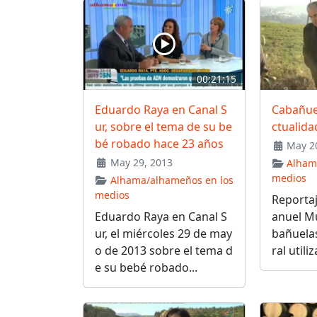
00:21:15
Eduardo Raya en Canal S
Cabañue
ur, sobre el tema de su be
ctualida
bé robado hace 23 años
May 20
May 29, 2013
Alham
medios
Alhama/alhameños en los
medios
Reporta
Eduardo Raya en Canal S
anuel M
ur, el miércoles 29 de may
bañuela
o de 2013 sobre el tema d
ral utili
e su bebé robado...