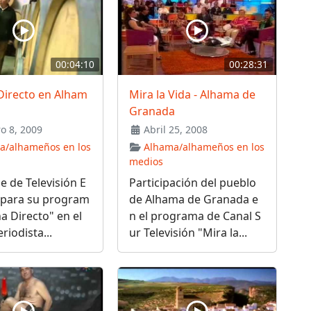
00:04:10
00:28:31
Directo en Alham
Mira la Vida - Alhama de
Granada
o 8, 2009
Abril 25, 2008
a/alhameños en los
Alhama/alhameños en los
medios
e de Televisión E
Participación del pueblo
 para su program
de Alhama de Granada e
a Directo" en el
n el programa de Canal S
riodista...
ur Televisión "Mira la...