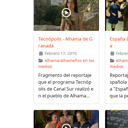
Tecnópolis - Alhama de G
España 
ranada
a
Febrero 17, 2010
Febrer
Alhama/alhameños en los
Alham
medios
medios
Fragmento del reportaje
Reportaj
que el programa Tecnóp
spañola
olis de Canal Sur realizó e
a "Españ
n el pueblo de Alhama...
que la pe