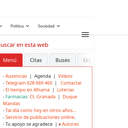
Política
Sociedad
uscar en esta web
Menú
Citas
Buses
Urgencias
-
Ausencias
| Agenda |
Vídeos
-
Telegram 628 669 460
|
Contactar
-
El tiempo en Alhama
|
Loterías
-
Farmacias:
Ct. Granada
|
Duque
Mandas
-
Tal día como hoy en otros años...
-
Servicio de publicaciones online
.
- Tu apoyo se agradece |
♦
Autores