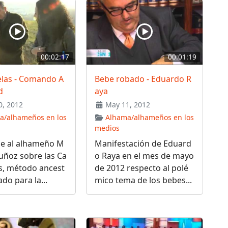
00:02:17
00:01:19
las - Comando A
Bebe robado - Eduardo R
d
aya
, 2012
May 11, 2012
a/alhameños en los
Alhama/alhameños en los
medios
je al alhameño M
Manifestación de Eduard
uñoz sobre las Ca
o Raya en el mes de mayo
s, método ancest
de 2012 respecto al polé
zado para la...
mico tema de los bebes...