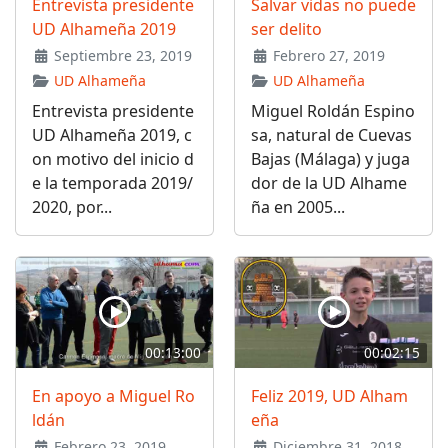
Entrevista presidente
Salvar vidas no puede
UD Alhameña 2019
ser delito
Septiembre 23, 2019
Febrero 27, 2019
UD Alhameña
UD Alhameña
Entrevista presidente
Miguel Roldán Espino
UD Alhameña 2019, c
sa, natural de Cuevas
on motivo del inicio d
Bajas (Málaga) y juga
e la temporada 2019/
dor de la UD Alhame
2020, por...
ña en 2005...
00:13:00
00:02:15
En apoyo a Miguel Ro
Feliz 2019, UD Alham
ldán
eña
Febrero 23, 2019
Diciembre 31, 2018