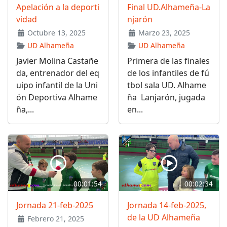
Apelación a la deporti
Final UD.Alhameña-La
vidad
njarón
Octubre 13, 2025
Marzo 23, 2025
UD Alhameña
UD Alhameña
Javier Molina Castañe
Primera de las finales
da, entrenador del eq
de los infantiles de fú
uipo infantil de la Uni
tbol sala UD. Alhame
ón Deportiva Alhame
ña Lanjarón, jugada
ña,...
en...
00:01:54
00:02:34
Jornada 21-feb-2025
Jornada 14-feb-2025,
de la UD Alhameña
Febrero 21, 2025