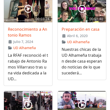
00:03:24
00:01:40
Reconocimiento a An
Preparación en casa
tonio Ramos
Abril 6, 2020
Julio 7, 2024
UD Alhameña
UD Alhameña
Nuestras chicas de la
La RFAF reconoció el t
UD Alhameña trabaja
rabajo de Antonio Ra
n desde casa esperan
mos Villarraso tras u
do noticias de lo que
na vida dedicada a la
sucederá...
UD...