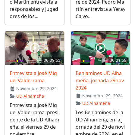
o Martín entrevista a
re de 2024, Pedro Ma
responsables y jugad
rtín entrevista a Yeray
ores de los...
Calvo...
00:09:55
00:01:58
Entrevista a José Mig
Benjamines UD Alha
uel Valderrama
meña, jornada 29nov
2024
Noviembre 29, 2024
Noviembre 29, 2024
UD Alhameña
UD Alhameña
Entrevista a José Mig
uel Valderrama, presi
Los Benjamines de la
dente de la UD Alham
UD Alhameña, en la j
eña, el viernes 29 de
ornada del 29 de novi
noviembre...
embre de 2024, en el