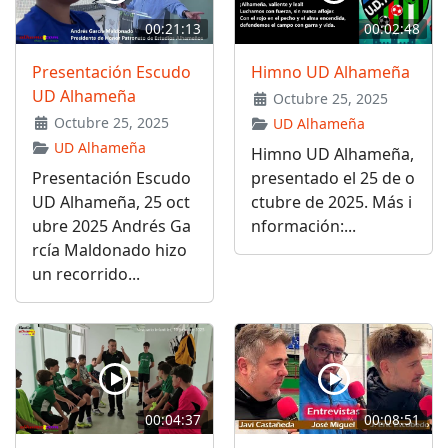
00:21:13
00:02:48
Presentación Escudo
Himno UD Alhameña
UD Alhameña
Octubre 25, 2025
Octubre 25, 2025
UD Alhameña
UD Alhameña
Himno UD Alhameña,
Presentación Escudo
presentado el 25 de o
UD Alhameña, 25 oct
ctubre de 2025. Más i
ubre 2025 Andrés Ga
nformación:...
rcía Maldonado hizo
un recorrido...
00:04:37
00:08:51