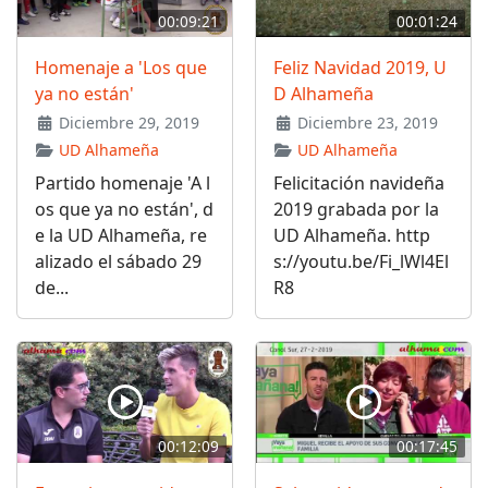
00:09:21
00:01:24
Homenaje a 'Los que
Feliz Navidad 2019, U
ya no están'
D Alhameña
Diciembre 29, 2019
Diciembre 23, 2019
UD Alhameña
UD Alhameña
Partido homenaje 'A l
Felicitación navideña
os que ya no están', d
2019 grabada por la
e la UD Alhameña, re
UD Alhameña. http
alizado el sábado 29
s://youtu.be/Fi_lWl4El
de...
R8
00:12:09
00:17:45