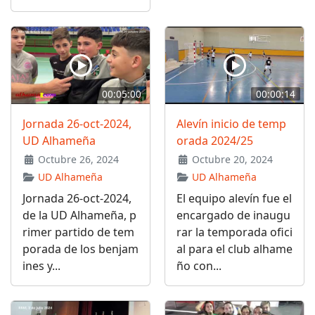
00:05:00
00:00:14
Jornada 26-oct-2024,
Alevín inicio de temp
UD Alhameña
orada 2024/25
Octubre 26, 2024
Octubre 20, 2024
UD Alhameña
UD Alhameña
Jornada 26-oct-2024,
El equipo alevín fue el
de la UD Alhameña, p
encargado de inaugu
rimer partido de tem
rar la temporada ofici
porada de los benjam
al para el club alhame
ines y...
ño con...