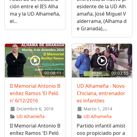
ción entre el IES Alha
esidente de la UD Alh
ma y la UD Alhameña,
amaña, José Miguel V
el...
alderrama, (Alhama d
e Granada),...
00:08:11
00:03:55
II Memorial Antonio B
UD Alhameña - Novo
enítez Ramos ‘El Peló
Chiclana, entrenador
n’ 6/12/2016
es infantiles
Diciembre 6, 2016
Marzo 1, 2014
UD Alhameña
UD Alhameña
II Memorial Antonio B
Partido infantil amist
enítez Ramos 'El Peló
oso propiciado por a