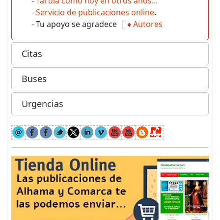
-
Tal día como hoy en otros años...
-
Servicio de publicaciones online
.
- Tu apoyo se agradece |
♦
Autores
Citas
Buses
Urgencias