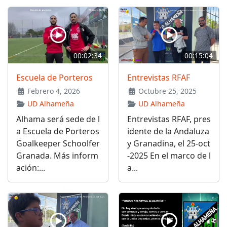
00:02:34
00:15:04
Escuela de Porteros
Entrevistas RFAF
Febrero 4, 2026
Octubre 25, 2025
UD Alhameña
UD Alhameña
Alhama será sede de l
Entrevistas RFAF, pres
a Escuela de Porteros
idente de la Andaluza
Goalkeeper Schoolfer
y Granadina, el 25-oct
Granada. Más inform
-2025 En el marco de l
ación:...
a...