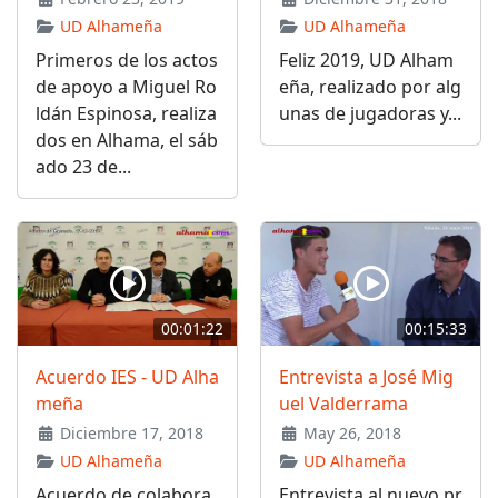
UD Alhameña
UD Alhameña
Primeros de los actos
Feliz 2019, UD Alham
de apoyo a Miguel Ro
eña, realizado por alg
ldán Espinosa, realiza
unas de jugadoras y...
dos en Alhama, el sáb
ado 23 de...
00:01:22
00:15:33
Acuerdo IES - UD Alha
Entrevista a José Mig
meña
uel Valderrama
Diciembre 17, 2018
May 26, 2018
UD Alhameña
UD Alhameña
Acuerdo de colabora
Entrevista al nuevo pr