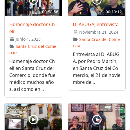
00:58:56
00:10:12
Homenaje doctor Ch
Dj ABUGA, entrevista
eli
Noviembre 21, 2024
Junio 1, 2025
Santa Cruz del Come
rcio
Santa Cruz del Come
rcio
Entrevista al Dj ABUG
Homenaje doctor Ch
A, por Pedro Martín,
eli en Santa Cruz del
en Santa Cruz del Co
Comercio, donde fue
mercio, el 21 de novie
médico muchos año
mbre de...
s, así como en...