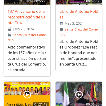
00:55:20
00:58:02
137 Aniversario de la
Libro de Antonio Robl
reconstrucción de Sa
es
nta Cruz
May 3, 2024
Julio 26, 2024
Santa Cruz del Come
rcio
Santa Cruz del Come
rcio
Libro de Antonio Robl
Acto conmemorativo
es Ordoñez "Ese rest
de los137 años de la r
o de bondad que nos
econstrucción de San
redime", presentado
ta Cruz del Comercio,
en Santa Cruz...
celebrada...
01:21:18
00:56:06