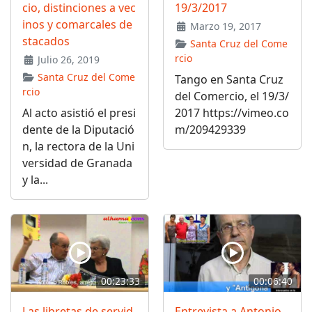
cio, distinciones a vec
19/3/2017
inos y comarcales de
Marzo 19, 2017
stacados
Santa Cruz del Come
rcio
Julio 26, 2019
Santa Cruz del Come
Tango en Santa Cruz
rcio
del Comercio, el 19/3/
Al acto asistió el presi
2017 https://vimeo.co
dente de la Diputació
m/209429339
n, la rectora de la Uni
versidad de Granada
y la...
00:23:33
00:06:40
Las libretas de servid
Entrevista a Antonio