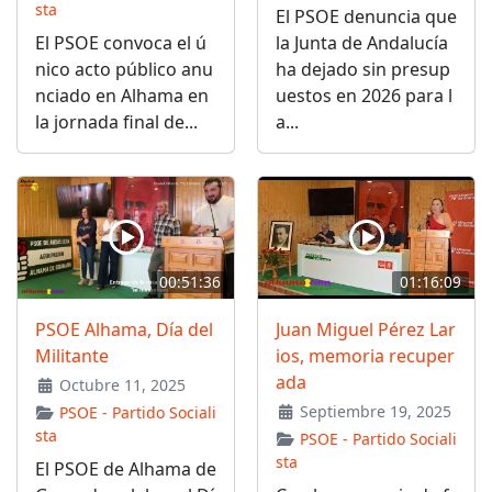
sta
El PSOE denuncia que
El PSOE convoca el ú
la Junta de Andalucía
nico acto público anu
ha dejado sin presup
nciado en Alhama en
uestos en 2026 para l
la jornada final de...
a...
00:51:36
01:16:09
PSOE Alhama, Día del
Juan Miguel Pérez Lar
Militante
ios, memoria recuper
ada
Octubre 11, 2025
Septiembre 19, 2025
PSOE - Partido Sociali
sta
PSOE - Partido Sociali
sta
El PSOE de Alhama de