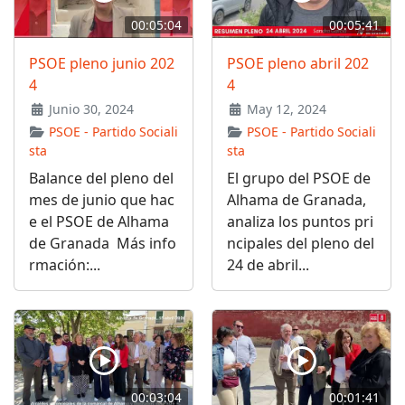
00:05:04
00:05:41
PSOE pleno junio 202
PSOE pleno abril 202
4
4
Junio 30, 2024
May 12, 2024
PSOE - Partido Sociali
PSOE - Partido Sociali
sta
sta
Balance del pleno del
El grupo del PSOE de
mes de junio que hac
Alhama de Granada,
e el PSOE de Alhama
analiza los puntos pri
de Granada Más info
ncipales del pleno del
rmación:...
24 de abril...
00:03:04
00:01:41