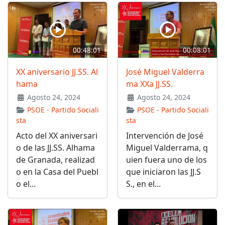
00:48:01
00:08:01
XX aniversario JJ.SS. Al
José Miguel Valderra
hama
ma XXa JJ.SS.
Agosto 24, 2024
Agosto 24, 2024
PSOE - Partido Sociali
PSOE - Partido Sociali
sta
sta
Acto del XX aniversari
Intervención de José
o de las JJ.SS. Alhama
Miguel Valderrama, q
de Granada, realizad
uien fuera uno de los
o en la Casa del Puebl
que iniciaron las JJ.S
o el...
S., en el...