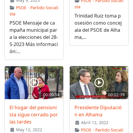
May 9, 2023
PSOE - Partido Sociali
sta
PSOE - Partido Sociali
sta
Trinidad Ruiz toma p
PSOE Mensaje de ca
osesión como concej
mpaña municipal par
ala del PSOE de Alha
a la elecciones del 28-
ma,...
5-2023 Más informaci
ón:...
00:00:54
00:02:39
El hogar del pensioni
Presidente Diputació
sta sigue cerrado por
n en Alhama
las tardes
Abril 12, 2022
May 12, 2022
PSOE - Partido Sociali