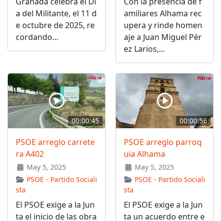
Granada celebra el Dí
Con la presencia de f
a del Militante, el 11 d
amiliares Alhama rec
e octubre de 2025, re
upera y rinde homen
cordando...
aje a Juan Miguel Pér
ez Larios,...
00:00:45
00:00:56
PSOE arreglo carrete
PSOE arreglo parroq
ra A402
uia Alhama
May 5, 2025
May 5, 2025
PSOE - Partido Sociali
PSOE - Partido Sociali
sta
sta
El PSOE exige a la Jun
El PSOE exige a la Jun
ta el inicio de las obra
ta un acuerdo entre e