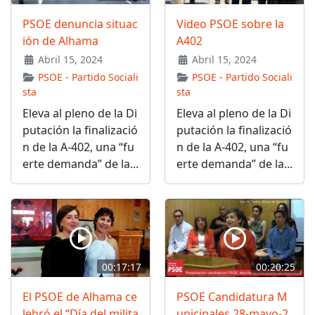
PSOE denuncia situac
Video PSOE sobre la
ión de Alhama
A402
Abril 15, 2024
Abril 15, 2024
PSOE - Partido Sociali
PSOE - Partido Sociali
sta
sta
Eleva al pleno de la Di
Eleva al pleno de la Di
putación la finalizació
putación la finalizació
n de la A-402, una “fu
n de la A-402, una “fu
erte demanda” de la...
erte demanda” de la...
00:17:17
00:20:25
El PSOE de Alhama ce
PSOE Candidatura M
lebró el “Día del milita
unicipales 28-mayo-2