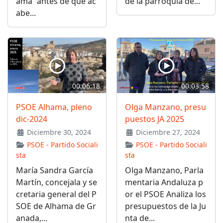
ama “antes de que ac
de la parroquia de...
abe...
00:06:18
00:03:58
PSOE Alhama, pleno
Olga Manzano, presu
dic-2024
puestos JA 2025
Diciembre 30, 2024
Diciembre 27, 2024
PSOE - Partido Sociali
PSOE - Partido Sociali
sta
sta
María Sandra García
Olga Manzano, Parla
Martín, concejala y se
mentaria Andaluza p
cretaria general del P
or el PSOE Analiza los
SOE de Alhama de Gr
presupuestos de la Ju
anada,...
nta de...