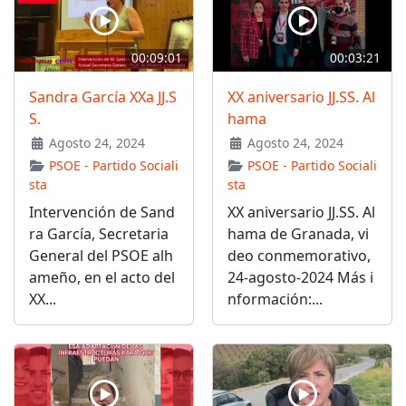
00:09:01
00:03:21
Sandra García XXa JJ.S
XX aniversario JJ.SS. Al
S.
hama
Agosto 24, 2024
Agosto 24, 2024
PSOE - Partido Sociali
PSOE - Partido Sociali
sta
sta
Intervención de Sand
XX aniversario JJ.SS. Al
ra García, Secretaria
hama de Granada, vi
General del PSOE alh
deo conmemorativo,
ameño, en el acto del
24-agosto-2024 Más i
XX...
nformación:...