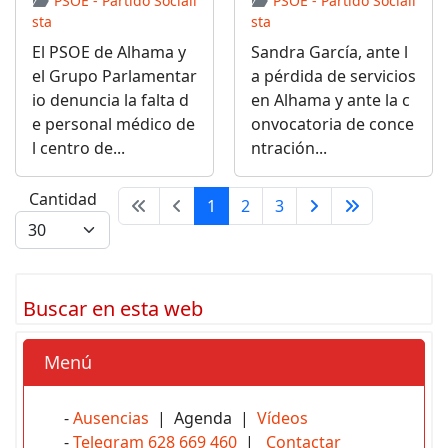
PSOE - Partido Sociali
PSOE - Partido Sociali
sta
sta
El PSOE de Alhama y
Sandra García, ante l
el Grupo Parlamentar
a pérdida de servicios
io denuncia la falta d
en Alhama y ante la c
e personal médico de
onvocatoria de conce
l centro de...
ntración...
Cantidad
1
2
3
Buscar en esta web
Menú
-
Ausencias
| Agenda |
Vídeos
-
Telegram 628 669 460
|
Contactar