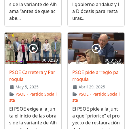
s de la variante de Alh
l gobierno andaluz y l
ama “antes de que ac
a Diócesis para resta
abe...
urar...
00:02:20
00:01:08
PSOE Carretera y Par
PSOE pide arreglo pa
roquia
rroquia
May 5, 2025
Abril 29, 2025
PSOE - Partido Sociali
PSOE - Partido Sociali
sta
sta
El PSOE exige a la Jun
El PSOE pide a la Junt
ta el inicio de las obra
a que “priorice” el pro
s de la variante de Alh
yecto de restauración