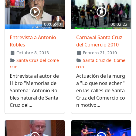
00:06:40
00:02:22
Entrevista a Antonio
Carnaval Santa Cruz
Robles
del Comercio 2010
Octubre 8, 2013
Febrero 21, 2010
Santa Cruz del Come
Santa Cruz del Come
rcio
rcio
Entrevista al autor de
Actuación de la murg
l libro "Memorias de
a "Lo que nos echen"
Santeña" Antonio Ro
en las calles de Santa
bles natural de Santa
Cruz del Comercio co
Cruz del...
n motivo...