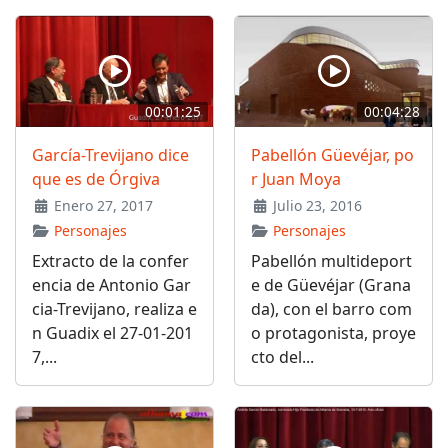
00:01:25
00:04:28
García-Trevijano dice
Pabellón Güevéjar, po
que es de Órgiva
r Juan Moya
Enero 27, 2017
Julio 23, 2016
Personajes
Personajes
Extracto de la confer
Pabellón multideport
encia de Antonio Gar
e de Güevéjar (Grana
cia-Trevijano, realiza e
da), con el barro com
n Guadix el 27-01-201
o protagonista, proye
7,...
cto del...