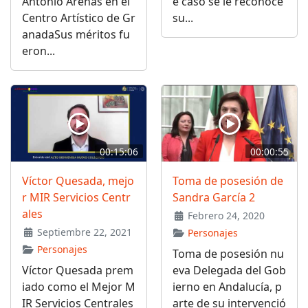
Antonio Arenas en el
e caso se le reconoce
Centro Artístico de Gr
su...
anadaSus méritos fu
eron...
00:15:06
00:00:55
Víctor Quesada, mejo
Toma de posesión de
r MIR Servicios Centr
Sandra García 2
ales
Febrero 24, 2020
Septiembre 22, 2021
Personajes
Personajes
Toma de posesión nu
Víctor Quesada prem
eva Delegada del Gob
iado como el Mejor M
ierno en Andalucía, p
IR Servicios Centrales
arte de su intervenció