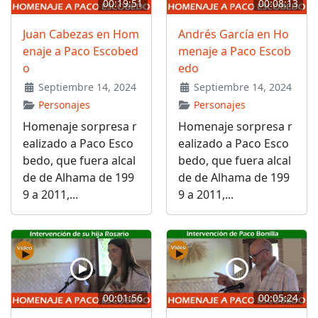
00:19:51
00:08:13
Juan Cabezas en Hom
Andrés García en Ho
enaje a Paco Escobed
menaje a Paco Escob
o
edo
Septiembre 14, 2024
Septiembre 14, 2024
Personajes
Personajes
Homenaje sorpresa r
Homenaje sorpresa r
ealizado a Paco Esco
ealizado a Paco Esco
bedo, que fuera alcal
bedo, que fuera alcal
de de Alhama de 199
de de Alhama de 199
9 a 2011,...
9 a 2011,...
00:01:56
00:05:24