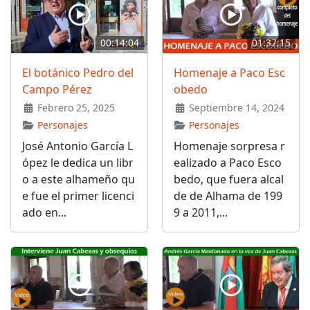
00:14:04
01:37:15
El botánico Pedro del
Homenaje a Paco Esc
Campo Pérez
obedo
Febrero 25, 2025
Septiembre 14, 2024
Personajes
Personajes
José Antonio García L
Homenaje sorpresa r
ópez le dedica un libr
ealizado a Paco Esco
o a este alhameño qu
bedo, que fuera alcal
e fue el primer licenci
de de Alhama de 199
ado en...
9 a 2011,...