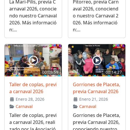
La Mari-Pilis, previa C
Pitorreo, previa Carn
arnaval 2026, conocie
aval 2026, conociend
ndo nuestro Carnaval
o nuestro Carnaval 2
2026. Más informació
026. Más informació
n:...
n:...
00:05:59
00:14:27
Taller de coplas, previ
Gorriones de Placeta,
a carnaval 2026
previa Carnaval 2026
Enero 28, 2026
Enero 21, 2026
Carnaval
Carnaval
Taller de coplas, previ
Gorriones de Placeta,
a carnaval 2026, reali
previa Carnaval 2026,
zado por la Asociació
conociendo nuestro