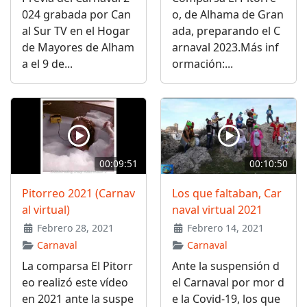
024 grabada por Can
o, de Alhama de Gran
al Sur TV en el Hogar
ada, preparando el C
de Mayores de Alham
arnaval 2023.Más inf
a el 9 de...
ormación:...
00:09:51
00:10:50
Pitorreo 2021 (Carnav
Los que faltaban, Car
al virtual)
naval virtual 2021
Febrero 28, 2021
Febrero 14, 2021
Carnaval
Carnaval
La comparsa El Pitorr
Ante la suspensión d
eo realizó este vídeo
el Carnaval por mor d
en 2021 ante la suspe
e la Covid-19, los que