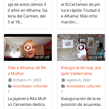
aje de estos úlimos 5
el XI Certamen de pin
0 años en Alhama. Ga
tura rápida 'Ciudad d
lería del Carmen, del
e Alhama' Más infor
5 al 18...
mación:...
00:01:24
00:16:59
Oda a Alhama, de Rit
Inauguración exp. Joa
a Muñoz
quín Valderrama
Octubre 31, 2023
Agosto 6, 2020
Actividades culturale
Actividades culturale
s
s
La jayenera Rita Muñ
Inauguración de la ex
oz Cervantes dedica
posición de acuarelas