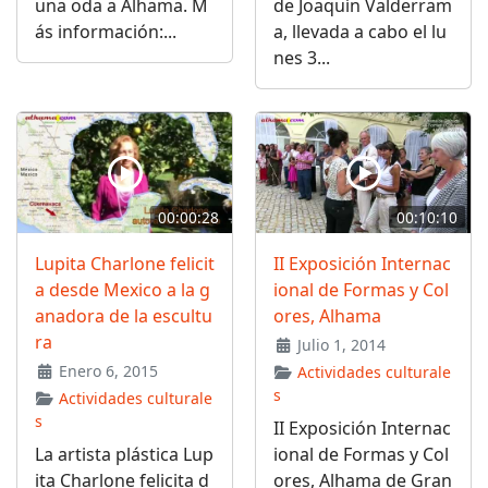
una oda a Alhama. M
de Joaquín Valderram
ás información:...
a, llevada a cabo el lu
nes 3...
00:00:28
00:10:10
Lupita Charlone felicit
II Exposición Internac
a desde Mexico a la g
ional de Formas y Col
anadora de la escultu
ores, Alhama
ra
Julio 1, 2014
Enero 6, 2015
Actividades culturale
s
Actividades culturale
s
II Exposición Internac
La artista plástica Lup
ional de Formas y Col
ita Charlone felicita d
ores, Alhama de Gran