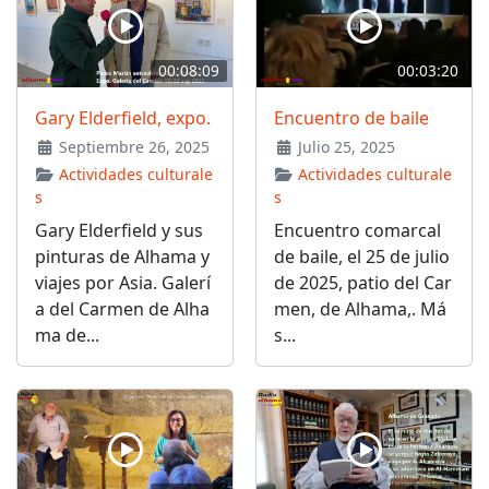
00:08:09
00:03:20
Gary Elderfield, expo.
Encuentro de baile
Septiembre 26, 2025
Julio 25, 2025
Actividades culturale
Actividades culturale
s
s
Gary Elderfield y sus
Encuentro comarcal
pinturas de Alhama y
de baile, el 25 de julio
viajes por Asia. Galerí
de 2025, patio del Car
a del Carmen de Alha
men, de Alhama,. Má
ma de...
s...