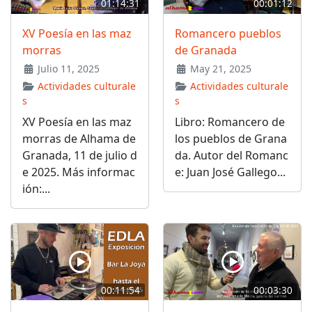
01:14:31
00:01:12
XV Poesía en las maz
Romancero pueblos
morras
de Granada
Julio 11, 2025
May 21, 2025
Actividades culturale
Actividades culturale
s
s
XV Poesía en las maz
Libro: Romancero de
morras de Alhama de
los pueblos de Grana
Granada, 11 de julio d
da. Autor del Romanc
e 2025. Más informac
e: Juan José Gallego...
ión:...
00:11:54
00:03:30