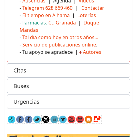
-
Ausencias
| Agenda |
Vídeos
-
Telegram 628 669 460
|
Contactar
-
El tiempo en Alhama
|
Loterías
-
Farmacias:
Ct. Granada
|
Duque
Mandas
-
Tal día como hoy en otros años...
-
Servicio de publicaciones online
.
- Tu apoyo se agradece |
♦
Autores
Citas
Buses
Urgencias