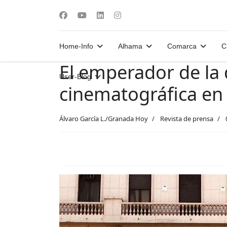
Home-Info
Alhama
Comarca
C
El emperador de la 
User-Blog
cinematográfica en
Álvaro García L./Granada Hoy
Revista de prensa