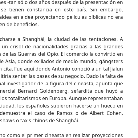
nes -tan sólo dos años después de la presentación en
 se tienen constancia en este país. Sin embargo,
ldea en aldea proyectando películas bíblicas no era
n de beneficios.
charse a Shanghái, la ciudad de las tentaciones. A
a un crisol de nacionalidades gracias a las grandes
s de las Guerras del Opio. El comercio la convirtió en
de Asia, donde exiliados de medio mundo, gángsters
cita. Fue aquí donde Antonio conoció a un tal Jialun
tiría sentar las bases de su negocio. Dado la falta de
pal investigador de la figura del cineasta, apunta que
mercial Bernard Goldenberg, sefardita que huyó a
 los totalitarismos en Europa. Aunque representaban
ciudad, los españoles supieron hacerse un hueco en
o demuestra el caso de Ramos o de Albert Cohen,
shaws o taxis chinos de Shanghái.
o como el primer cineasta en realizar proyecciones