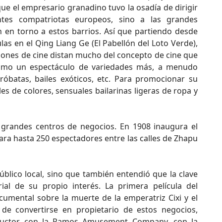
que el empresario granadino tuvo la osadía de dirigir
ntes compatriotas europeos, sino a las grandes
 en torno a estos barrios. Así que partiendo desde
ulas en el Qing Liang Ge (El Pabellón del Loto Verde),
esiones de cine distan mucho del concepto de cine que
omo un espectáculo de variedades más, a menudo
batas, bailes exóticos, etc. Para promocionar su
s de colores, sensuales bailarinas ligeras de ropa y
ia grandes centros de negocios. En 1908 inaugura el
ra hasta 250 espectadores entre las calles de Zhapu
blico local, sino que también entendió que la clave
ial de su propio interés. La primera película del
mental sobre la muerte de la emperatriz Cixi y el
 convertirse en propietario de estos negocios,
uctor con la Ramos Amusement Company, con la