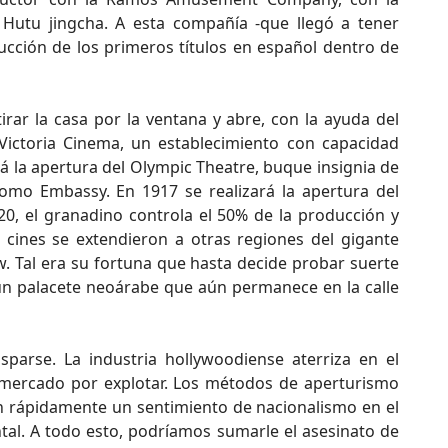
y Hutu jingcha. A esta compañía -que llegó a tener
ducción de los primeros títulos en español dentro de
tirar la casa por la ventana y abre, con la ayuda del
 Victoria Cinema, un establecimiento con capacidad
á la apertura del Olympic Theatre, buque insignia de
omo Embassy. En 1917 se realizará la apertura del
 20, el granadino controla el 50% de la producción y
s cines se extendieron a otras regiones del gigante
 Tal era su fortuna que hasta decide probar suerte
e un palacete neoárabe que aún permanece en la calle
parse. La industria hollywoodiense aterriza en el
o mercado por explotar. Los métodos de aperturismo
an rápidamente un sentimiento de nacionalismo en el
ental. A todo esto, podríamos sumarle el asesinato de