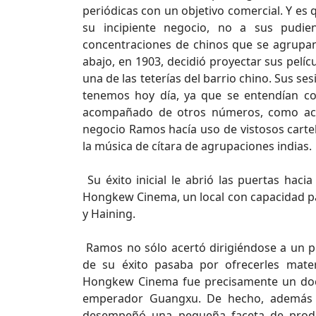
periódicas con un objetivo comercial. Y es 
su incipiente negocio, no a sus pudie
concentraciones de chinos que se agrupan
abajo, en 1903, decidió proyectar sus pelíc
una de las teterías del barrio chino. Sus s
tenemos hoy día, ya que se entendían c
acompañado de otros números, como acró
negocio Ramos hacía uso de vistosos cartele
la música de cítara de agrupaciones indias.
Su éxito inicial le abrió las puertas hac
Hongkew Cinema, un local con capacidad pa
y Haining.
Ramos no sólo acertó dirigiéndose a un pú
de su éxito pasaba por ofrecerles mater
Hongkew Cinema fue precisamente un docu
emperador Guangxu. De hecho, además de
desempeñó una pequeña faceta de prod