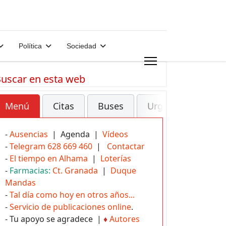
Política
Sociedad
uscar en esta web
Menú
Citas
Buses
Urgencias
-
Ausencias
| Agenda |
Vídeos
-
Telegram 628 669 460
|
Contactar
-
El tiempo en Alhama
|
Loterías
-
Farmacias:
Ct. Granada
|
Duque
Mandas
-
Tal día como hoy en otros años...
-
Servicio de publicaciones online
.
- Tu apoyo se agradece |
♦
Autores