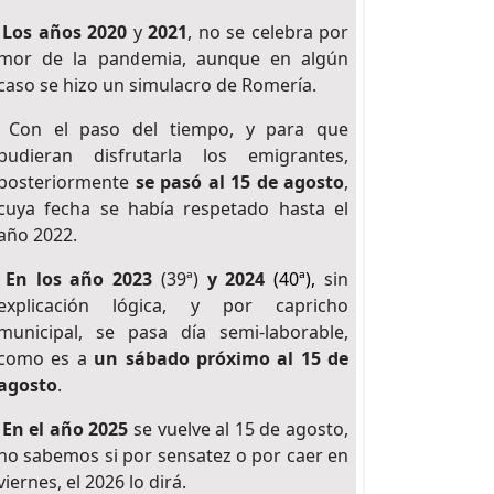
Los años 2020
y
2021
, no se celebra por
mor de la pandemia, aunque en algún
caso se hizo un simulacro de Romería.
Con el paso del tiempo, y para que
pudieran disfrutarla los emigrantes,
posteriormente
se pasó al 15 de agosto
,
cuya fecha se había respetado hasta el
año 2022.
En los año 2023
(39ª)
y 2024
(40ª)
,
sin
explicación lógica, y por capricho
municipal, se pasa día semi-laborable,
como es a
un sábado próximo al 15 de
agosto
.
En el año 2025
se vuelve al 15 de agosto,
no sabemos si por sensatez o por caer en
viernes, el 2026 lo dirá.