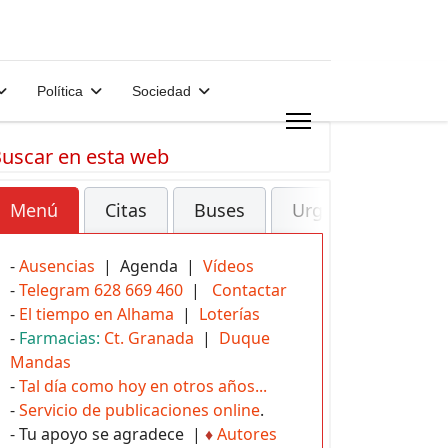
Política
Sociedad
uscar en esta web
Menú
Citas
Buses
Urgencias
-
Ausencias
| Agenda |
Vídeos
-
Telegram 628 669 460
|
Contactar
-
El tiempo en Alhama
|
Loterías
-
Farmacias:
Ct. Granada
|
Duque
Mandas
-
Tal día como hoy en otros años...
-
Servicio de publicaciones online
.
- Tu apoyo se agradece |
♦
Autores