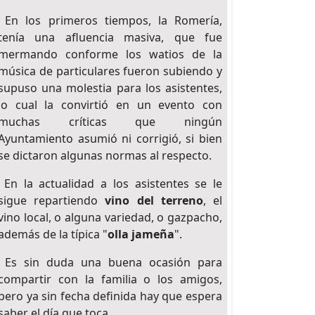
En los primeros tiempos, la Romería,
tenía una afluencia masiva, que fue
mermando conforme los watios de la
música de particulares fueron subiendo y
supuso una molestia para los asistentes,
lo cual la convirtió en un evento con
muchas críticas que ningún
Ayuntamiento asumió ni corrigió, si bien
se dictaron algunas normas al respecto.
En la actualidad a los asistentes se le
sigue repartiendo
vino del terreno
, el
vino local, o alguna variedad, o gazpacho,
además de la típica "
olla jameña
".
Es sin duda una buena ocasión para
compartir con la familia o los amigos,
pero ya sin fecha definida hay que espera
saber el día que toca.