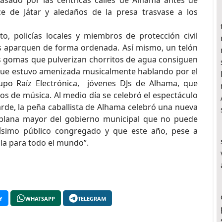
pasado por las céntricas calles de Alhama antes de
uce de Játar y aledaños de la presa trasvase a los
o, policías locales y miembros de protección civil
as aparquen de forma ordenada. Así mismo, un telón
as gomas que pulverizan chorritos de agua consiguen
a que estuvo amenizada musicalmente hablando por el
grupo Raíz Electrónica, jóvenes DJs de Alhama, que
los de música. Al medio día se celebró el espectáculo
 tarde, la peña caballista de Alhama celebró una nueva
la plana mayor del gobierno municipal que no puede
osísimo público congregado y que este año, pese a
la para todo el mundo”.
Y
WHATSAPP
TELEGRAM