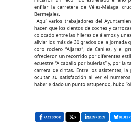
iniciaron un recorrido estrenado el año 
enfilar la carretera de Vélez-Málaga, cr
Bermejales.
Aquí varios trabajadores del Ayuntamient
hacen que los cientos de coches y carroz
colocado entre las hileras de álamos y un
aliviar los más de 30 grados de la jornad
coro rociero “Aljaraz”, de Caniles, y el 
ofrecieron un recorrido por diferentes esti
ecuestre “A caballo por bulerías” y, por la
carrera de cintas. Entre los asistentes, 
ocultar su satisfacción al ver el numer
haberle dado un punto estupendo, hubo “ol
FACEBOOK
X
LINKEDIN
BLUESK