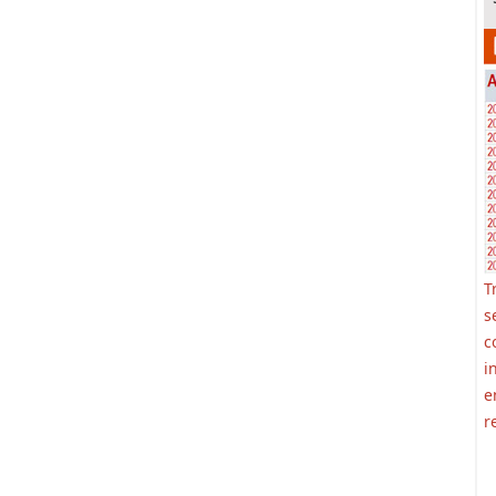
T
s
c
i
e
r