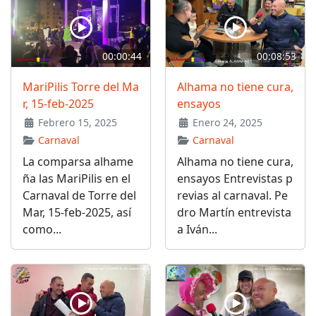
00:00:44
00:08:53
MariPilis Torre del Ma
Alhama no tiene cura,
r, 15-feb-2025
ensayos
Febrero 15, 2025
Enero 24, 2025
Carnaval
Carnaval
La comparsa alhame
Alhama no tiene cura,
ña las MariPilis en el
ensayos Entrevistas p
Carnaval de Torre del
revias al carnaval. Pe
Mar, 15-feb-2025, así
dro Martín entrevista
como...
a Iván...