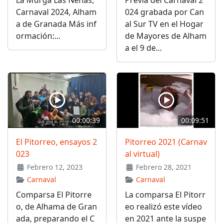
La Murga Las Nenas,
Previa del Carnaval 2
Carnaval 2024, Alham
024 grabada por Can
a de Granada Más inf
al Sur TV en el Hogar
ormación:...
de Mayores de Alham
a el 9 de...
00:00:39
00:09:51
El Pitorreo, ensayos 2
Pitorreo 2021 (Carnav
023
al virtual)
Febrero 12, 2023
Febrero 28, 2021
Carnaval
Carnaval
Comparsa El Pitorre
La comparsa El Pitorr
o, de Alhama de Gran
eo realizó este vídeo
ada, preparando el C
en 2021 ante la suspe