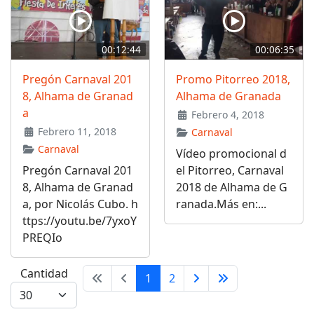
00:12:44
00:06:35
Pregón Carnaval 201
Promo Pitorreo 2018,
8, Alhama de Granad
Alhama de Granada
a
Febrero 4, 2018
Febrero 11, 2018
Carnaval
Carnaval
Vídeo promocional d
Pregón Carnaval 201
el Pitorreo, Carnaval
8, Alhama de Granad
2018 de Alhama de G
a, por Nicolás Cubo. h
ranada.Más en:...
ttps://youtu.be/7yxoY
PREQIo
Cantidad
1
2