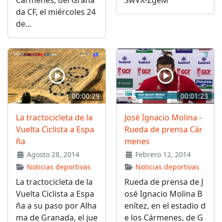
Cármenes, del Grana
SwVX-ZgeM
da CF, el miércoles 24
de...
00:00:29
00:01:23
La tractocicleta de la
José Ignacio Molina -
Vuelta Ciclista a Espa
Rueda de prensa Cár
ña
menes
Agosto 28, 2014
Febrero 12, 2014
Noticias deportivas
Noticias deportivas
La tractocicleta de la
Rueda de prensa de J
Vuelta Ciclista a Espa
osé Ignacio Molina B
ña a su paso por Alha
enítez, en el estadio d
ma de Granada, el jue
e los Cármenes, de G