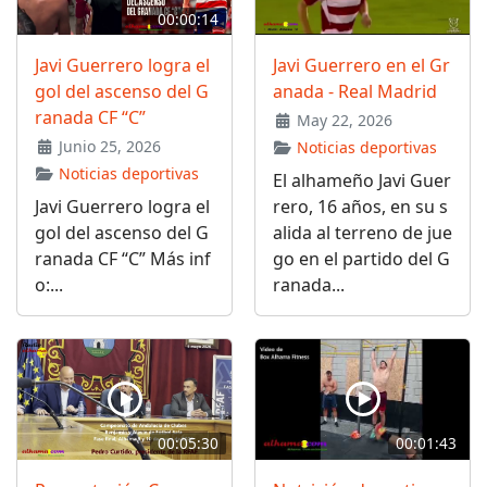
00:00:14
Javi Guerrero logra el
Javi Guerrero en el Gr
gol del ascenso del G
anada - Real Madrid
ranada CF “C”
May 22, 2026
Junio 25, 2026
Noticias deportivas
Noticias deportivas
El alhameño Javi Guer
Javi Guerrero logra el
rero, 16 años, en su s
gol del ascenso del G
alida al terreno de jue
ranada CF “C” Más inf
go en el partido del G
o:...
ranada...
00:05:30
00:01:43