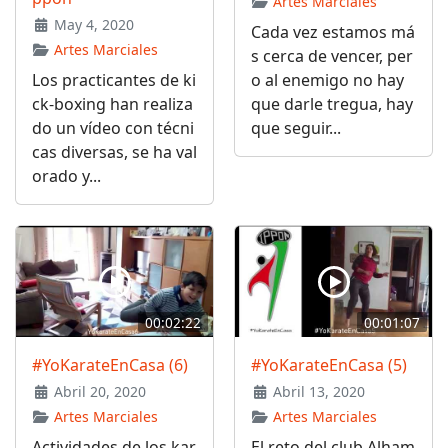
Artes Marciales
May 4, 2020
Cada vez estamos má
Artes Marciales
s cerca de vencer, per
Los practicantes de ki
o al enemigo no hay
ck-boxing han realiza
que darle tregua, hay
do un vídeo con técni
que seguir...
cas diversas, se ha val
orado y...
00:02:22
00:01:07
#YoKarateEnCasa (6)
#YoKarateEnCasa (5)
Abril 20, 2020
Abril 13, 2020
Artes Marciales
Artes Marciales
Actividades de los kar
El reto del club Alham