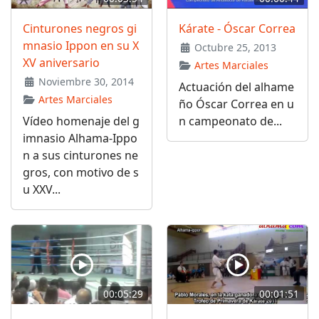
Cinturones negros gi
Kárate - Óscar Correa
mnasio Ippon en su X
Octubre 25, 2013
XV aniversario
Artes Marciales
Noviembre 30, 2014
Actuación del alhame
Artes Marciales
ño Óscar Correa en u
Vídeo homenaje del g
n campeonato de...
imnasio Alhama-Ippo
n a sus cinturones ne
gros, con motivo de s
u XXV...
00:05:29
00:01:51