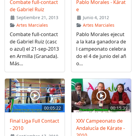
Combate full-contact
Pablo Morales - Kárat
de Gabriel Ruiz
e
Septiembre 21, 2013
Junio 4, 2012
Artes Marciales
Artes Marciales
Combate full-contact
Pablo Morales ejecut
de Gabriel Ruiz (casc
a la kata ganadora de
o azul) el 21-sep-2013
l campeonato celebra
en Armilla (Granada).
do el 4 de junio del añ
Más...
o...
00:05:22
00:15:39
Final Liga Full Contact
XXV Campeonato de
- 2010
Andalucía de Kárate -
2010