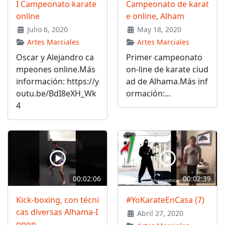
I Campeonato karate
Campeonato de karat
online
e online, Alham
Julio 6, 2020
May 18, 2020
Artes Marciales
Artes Marciales
Oscar y Alejandro ca
Primer campeonato
mpeones online.Más
on-line de karate ciud
información: https://y
ad de Alhama.Más inf
outu.be/BdI8eXH_Wk
ormación:...
4
00:02:06
00:02:39
Kick-boxing, con técni
#YoKarateEnCasa (7)
cas diversas Alhama-I
Abril 27, 2020
ppon