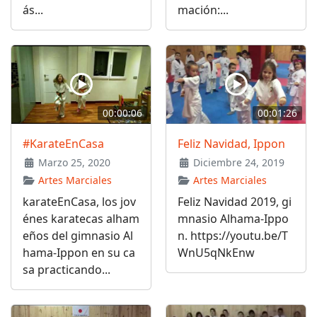
ás...
mación:...
00:00:06
00:01:26
#KarateEnCasa
Feliz Navidad, Ippon
Marzo 25, 2020
Diciembre 24, 2019
Artes Marciales
Artes Marciales
karateEnCasa, los jov
Feliz Navidad 2019, gi
énes karatecas alham
mnasio Alhama-Ippo
eños del gimnasio Al
n. https://youtu.be/T
hama-Ippon en su ca
WnU5qNkEnw
sa practicando...