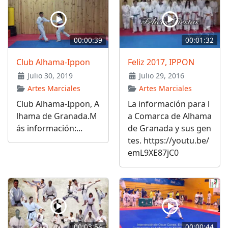
00:00:39
00:01:32
Club Alhama-Ippon
Feliz 2017, IPPON
Julio 30, 2019
Julio 29, 2016
Artes Marciales
Artes Marciales
Club Alhama-Ippon, A
La información para l
lhama de Granada.M
a Comarca de Alhama
ás información:...
de Granada y sus gen
tes. https://youtu.be/
emL9XE87jC0
00:03:54
00:00:44