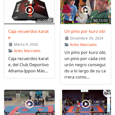
00:00:35
00:15:00
Caja recuerdos karat
Un pino por kuro obi
e
Diciembre 29, 2024
Marzo 9, 2026
Artes Marciales
Artes Marciales
Un pino por kuro obi,
Caja recuerdos karat
un pino por cada cint
e, del Club Deportivo
urón negro consegui
Alhama-Ippon Más...
do a lo largo de su ca
rrera como...
00:05:28
00:04:44