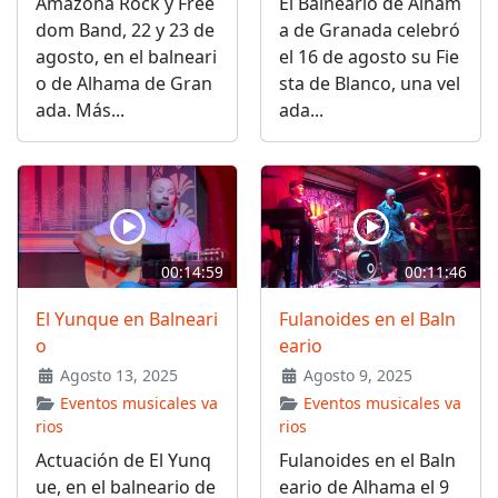
Amazona Rock y Free
El Balneario de Alham
dom Band, 22 y 23 de
a de Granada celebró
agosto, en el balneari
el 16 de agosto su Fie
o de Alhama de Gran
sta de Blanco, una vel
ada. Más...
ada...
00:14:59
00:11:46
El Yunque en Balneari
Fulanoides en el Baln
o
eario
Agosto 13, 2025
Agosto 9, 2025
Eventos musicales va
Eventos musicales va
rios
rios
Actuación de El Yunq
Fulanoides en el Baln
ue, en el balneario de
eario de Alhama el 9