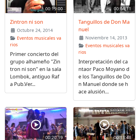
00:19:00
00:04:11
Zintron ni son
Tanguillos de Don Ma
nuel
Octubre 24, 2014
Noviembre 14, 2013
Eventos musicales va
rios
Eventos musicales va
rios
Primer concierto del
grupo alhameño "Zin
Interpretación del ca
tron ni son" en la sala
ntaor Paco Moyano d
Lombok, antiguo Raf
e los Tanguillos de Do
a Pub.Ver...
n Manuel donde se h
ace alusión...
00:20:19
00:13:48