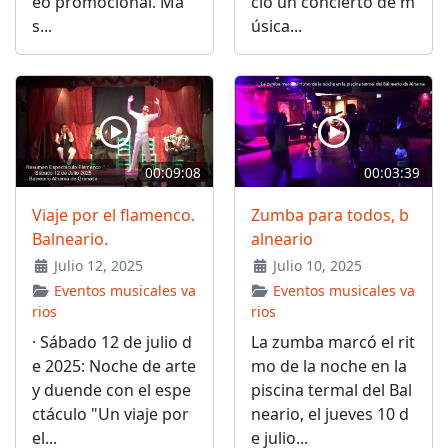
eo promocional. Má
ció un concierto de m
s...
úsica...
00:09:08
00:03:39
Viaje por el flamenco.
Zumba para todos, b
Balneario.
alneario
Julio 12, 2025
Julio 10, 2025
Eventos musicales va
Eventos musicales va
rios
rios
· Sábado 12 de julio d
La zumba marcó el rit
e 2025: Noche de arte
mo de la noche en la
y duende con el espe
piscina termal del Bal
ctáculo "Un viaje por
neario, el jueves 10 d
el...
e julio...