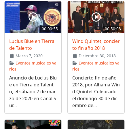
00:00:55
00:50:08
Lucius Blue en Tierra
Wind Quintet, concier
de Talento
to fin año 2018
Marzo 7, 2020
Diciembre 30, 2018
Eventos musicales va
Eventos musicales va
rios
rios
Anuncio de Lucius Blu
Concierto fin de año
e en Tierra de Talent
2018, por Alhama Win
o, el sábado 7 de mar
d Quintet Celebrado
zo de 2020 en Canal S
el domingo 30 de dici
ur...
embre de...