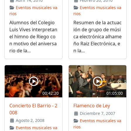
Abril 14, 2010
Febrero 20, 2010
Eventos musicales va
Eventos musicales va
rios
rios
Alumnos del Colegio
Resumen de la actuac
Luis Vives interpretan
ión de grupo de músi
el himno de Riego co
ca electrónica alhame
n motivo del aniversa
ño Raiz Electrónica, e
rio de la...
n la...
00:42:20
01:05:00
Concierto El Barrio - 2
Flamenco de Ley
008
Diciembre 7, 2007
Agosto 2, 2008
Eventos musicales va
rios
Eventos musicales va