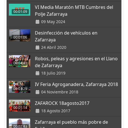
VI Media Maratón MTB Cumbres del
00:01:09
Polje Zafarraya
09 May 2024
Desinfección de vehículos en
00:01:06
Zafarraya
24 Abril 2020
Robos, peleas y agresiones en el Llano
00:04:41
de Zafarraya
18 Julio 2019
IV Feria Agroganadera, Zafarraya 2018
00:03:25
04 Noviembre 2018
ZAFAROCK 18agosto2017
00:01:14
18 Agosto 2017
Zafarraya el pueblo más pobre de
00:02:43