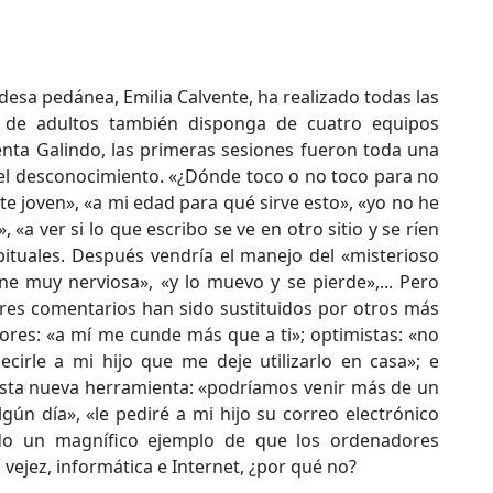
aldesa pedánea, Emilia Calvente, ha realizado todas las
o de adultos también disponga de cuatro equipos
ta Galindo, las primeras sesiones fueron toda una
del desconocimiento. «¿Dónde toco o no toco para no
te joven», «a mi edad para qué sirve esto», «yo no he
a ver si lo que escribo se ve en otro sitio y se ríen
bituales. Después vendría el manejo del «misterioso
e muy nerviosa», «y lo muevo y se pierde»,... Pero
ores comentarios han sido sustituidos por otros más
dores: «a mí me cunde más que a ti»; optimistas: «no
ecirle a mi hijo que me deje utilizarlo en casa»; e
 esta nueva herramienta: «podríamos venir más de un
ún día», «le pediré a mi hijo su correo electrónico
, todo un magnífico ejemplo de que los ordenadores
 vejez, informática e Internet, ¿por qué no?