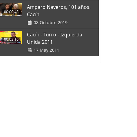
Amparo Naveros, 101 años.
00:00:43
Cacín
08 Octubre 2019
Cacín - Turro - Izquierda
00:03:16
Unida 2011
17 May 2011