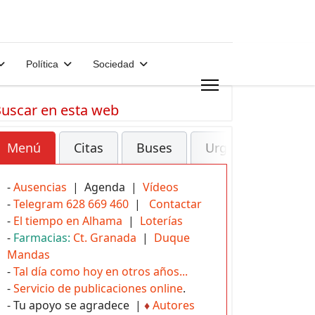
Política
Sociedad
uscar en esta web
Menú
Citas
Buses
Urgencias
-
Ausencias
| Agenda |
Vídeos
-
Telegram 628 669 460
|
Contactar
-
El tiempo en Alhama
|
Loterías
-
Farmacias:
Ct. Granada
|
Duque
Mandas
-
Tal día como hoy en otros años...
-
Servicio de publicaciones online
.
- Tu apoyo se agradece |
♦
Autores