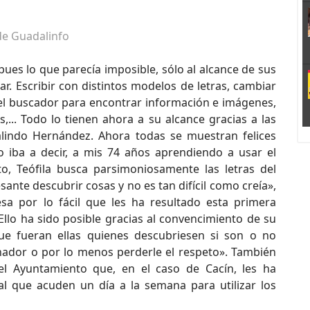
de Guadalinfo
ues lo que parecía imposible, sólo al alcance de sus
iar. Escribir con distintos modelos de letras, cambiar
 el buscador para encontrar información e imágenes,
s,... Todo lo tienen ahora a su alcance gracias a las
Galindo Hernández. Ahora todas se muestran felices
 iba a decir, a mis 74 años aprendiendo a usar el
o, Teófila busca parsimoniosamente las letras del
nte descubrir cosas y no es tan difícil como creía»,
esa por lo fácil que les ha resultado esta primera
llo ha sido posible gracias al convencimiento de su
ue fueran ellas quienes descubriesen si son o no
nador o por lo menos perderle el respeto». También
del Ayuntamiento que, en el caso de Cacín, les ha
 al que acuden un día a la semana para utilizar los