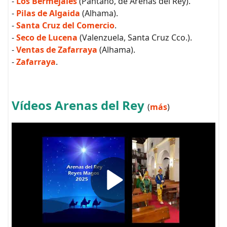
-
Los Bermejales
(Pantano, de Arenas del Rey).
-
Pilas de Algaida
(Alhama).
-
Santa Cruz del Comercio
.
-
Seco de Lucena
(Valenzuela, Santa Cruz Cco.).
-
Ventas de Zafarraya
(Alhama).
-
Zafarraya
.
Vídeos Arenas del Rey
(
más
)