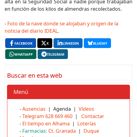
alta en la Seguridad Social a nadie porque trabajaban
en función de los kilos de almendras recolectados.
-
Foto de la nave donde se alojaban y origen de la
noticia del diario IDEAL
.
FACEBOOK
X
LINKEDIN
BLUESKY
WHATSAPP
TELEGRAM
Buscar en esta web
Menú
-
Ausencias
| Agenda |
Vídeos
-
Telegram 628 669 460
|
Contactar
-
El tiempo en Alhama
|
Loterías
-
Farmacias:
Ct. Granada
|
Duque