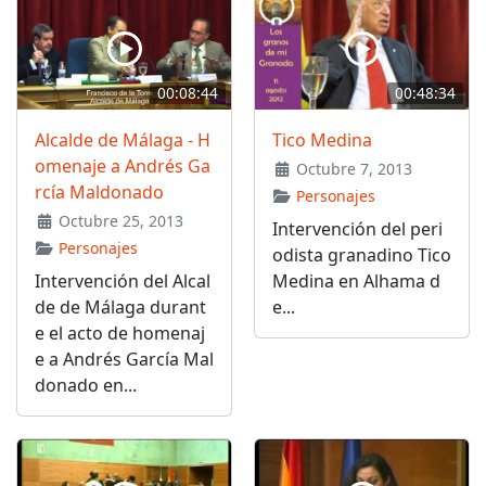
00:08:44
00:48:34
Alcalde de Málaga - H
Tico Medina
omenaje a Andrés Ga
Octubre 7, 2013
rcía Maldonado
Personajes
Octubre 25, 2013
Intervención del peri
Personajes
odista granadino Tico
Intervención del Alcal
Medina en Alhama d
de de Málaga durant
e...
e el acto de homenaj
e a Andrés García Mal
donado en...