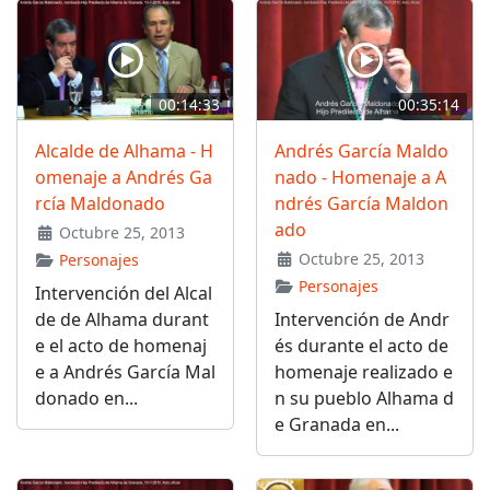
00:14:33
00:35:14
Alcalde de Alhama - H
Andrés García Maldo
omenaje a Andrés Ga
nado - Homenaje a A
rcía Maldonado
ndrés García Maldon
ado
Octubre 25, 2013
Octubre 25, 2013
Personajes
Personajes
Intervención del Alcal
de de Alhama durant
Intervención de Andr
e el acto de homenaj
és durante el acto de
e a Andrés García Mal
homenaje realizado e
donado en...
n su pueblo Alhama d
e Granada en...