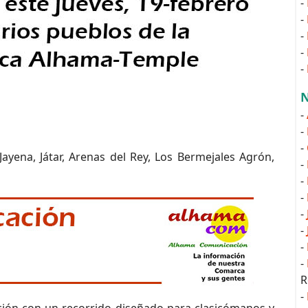
-
-
-
-
-
N
-
-
-
ayena, Játar, Arenas del Rey, Los Bermejales Agrón,
-
-
-
-
-
-
-
R
-