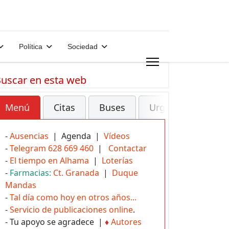
Política
Sociedad
uscar en esta web
Menú
Citas
Buses
Urgencias
-
Ausencias
| Agenda |
Vídeos
-
Telegram 628 669 460
|
Contactar
-
El tiempo en Alhama
|
Loterías
-
Farmacias:
Ct. Granada
|
Duque
Mandas
-
Tal día como hoy en otros años...
-
Servicio de publicaciones online
.
- Tu apoyo se agradece |
♦
Autores