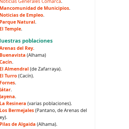
Noticias Generales Comarca
.
Mancomunidad de Municipios
.
Noticias de Empleo
.
Parque Natural
.
El Temple
.
uestras poblaciones
Arenas del Rey
.
Buenavista
(Alhama)
Cacín
.
El Almendral
(de Zafarraya).
El Turro
(Cacín).
Fornes
.
Játar
.
Jayena
.
La Resinera
(varias poblaciones).
Los Bermejales
(Pantano, de Arenas del
ey).
Pilas de Algaida
(Alhama).